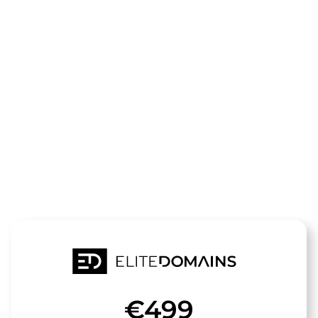
Die Domain
Quiz-
Stars.de
steht zum Verkauf
€499