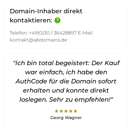
Domain-Inhaber direkt
kontaktieren:
help
Telefon: +49(0)30 / 36428897 E-Mail:
kontakt@abdomains.de
"Ich bin total begeistert: Der Kauf
war einfach, ich habe den
AuthCode für die Domain sofort
erhalten und konnte direkt
loslegen. Sehr zu empfehlen!"
star
star
star
star
star
Georg Wagner