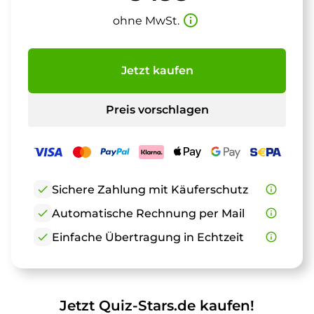
info_outline
ohne MwSt.
Jetzt kaufen
Preis vorschlagen
check
Sichere Zahlung mit Käuferschutz
info_outline
check
Automatische Rechnung per Mail
info_outline
check
Einfache Übertragung in Echtzeit
info_outline
Jetzt Quiz-Stars.de kaufen!