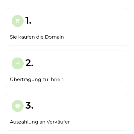
1.
shopping_cart
Sie kaufen die Domain
2.
arrow_forward
Übertragung zu Ihnen
3.
paid
Auszahlung an Verkäufer